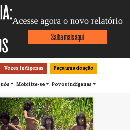
IA:
Acesse agora o novo relatório
Saiba mais aqui
OS
Vozes Indígenas
Faça uma doação
 nós
Mobilize-se
Povos indígenas