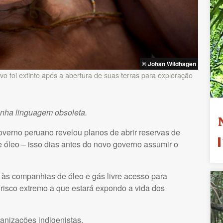
© Johan Wildhagen
 foi extinto após a abertura de suas terras para exploração
enha linguagem obsoleta.
verno peruano revelou planos de abrir reservas de
 óleo – isso dias antes do novo governo assumir o
 às companhias de óleo e gás livre acesso para
 risco extremo a que estará expondo a vida dos
anizações indigenistas.