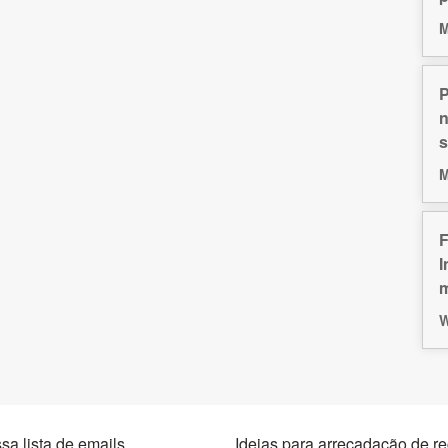
M
P
n
s
M
F
I
m
W
sa lista de emails
Ideias para arrecadação de r