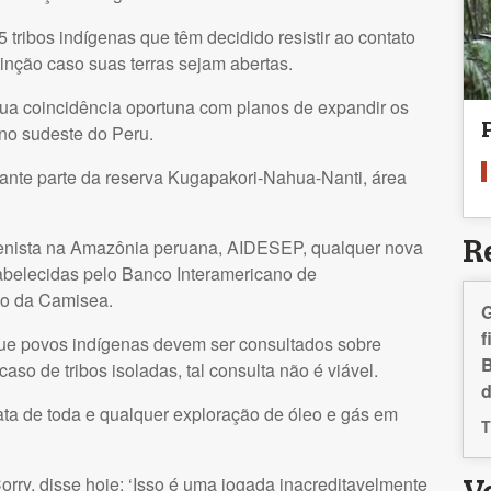
ribos indígenas que têm decidido resistir ao contato
inção caso suas terras sejam abertas.
sua coincidência oportuna com planos de expandir os
no sudeste do Peru.
cante parte da reserva Kugapakori-Nahua-Nanti, área
genista na Amazônia peruana,
AIDESEP
, qualquer nova
R
tabelecidas pelo Banco Interamericano de
to da Camisea.
G
f
que povos indígenas devem ser consultados sobre
B
aso de tribos isoladas, tal consulta não é viável.
d
ta de toda e qualquer exploração de óleo e gás em
T
Corry, disse hoje: ‘Isso é uma jogada inacreditavelmente