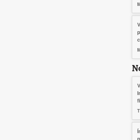
M
V
p
M
N
V
I
f
T
Í
p