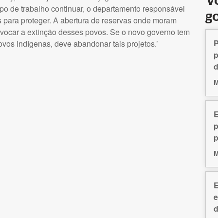
V
ipo de trabalho continuar, o departamento responsável
g
s para proteger. A abertura de reservas onde moram
rovocar a extinção desses povos. Se o novo governo tem
P
os indígenas, deve abandonar tais projetos.’
p
d
M
E
p
p
M
E
e
d