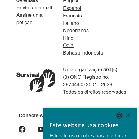
English
Envie um e-mail
Español
Assine uma
Français
petição
Italiano
Nederlands
Hindi
Odia
Bahasa Indonesia
Uma organização 501(c)
(3) ONG Registro no.
267444 © 2001 - 2026
Todos os direitos reservados
×
Conecte-se conosco
Este website usa cookies
ENGLISH
Este site usa cookies para melhorar
GERMAN