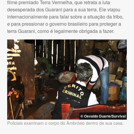
filme premiado Terra Vermelha, que retrata a luta
desesperada dos Guarani para a sua terra. Ele viajou
internacionalmente para falar sobre a situação da tribo,
e para pressionar o governo brasileiro para proteger a
terra Guarani, como é legalmente obrigada a fazer.
© Osvaldo Duarte/Survival
Policiais examinam o corpo do Ambrósio dentro de sua casa.