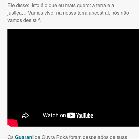
Ele disse: ‘Isto é o que eu mais quero: a terra e a
justiça… Vamos viver na nossa terra ancestral; nós não
vamos desistir’.
Os
Guarani
de Guyra Roká foram despejados de suas