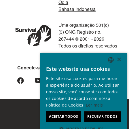
Odia
Bahasa Indonesia
Uma organização 501(c)
(3) ONG Registro no.
267444 © 2001 - 2026
Todos os direitos reservados
×
Conecte-se conosco
Este website usa cookies
ENGLISH
Este site usa cookies para melhorar
GERMAN
a experiência do usuário. Ao utilizar
SPANISH
nosso site, você consente com todos
os cookies de acordo com nossa
FRENCH
Política de Cookies.
Ler mais
ITALIAN
ACEITAR TODOS
RECUSAR TODOS
PORTUGUESE
MOSTRAR DETALHES