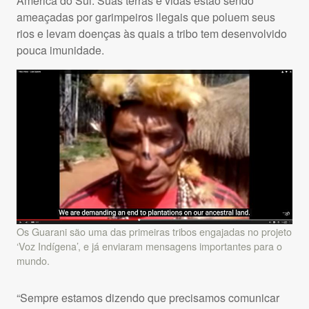
América do Sul. Suas terras e vidas estão sendo
ameaçadas por garimpeiros ilegais que poluem seus
rios e levam doenças às quais a tribo tem desenvolvido
pouca imunidade.
Os Guarani são uma das primeiras tribos engajadas no projeto
‘Voz Indígena’, e já enviaram mensagens importantes para o
mundo.
“Sempre estamos dizendo que precisamos comunicar