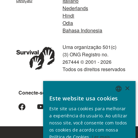
petição
Italiano
Nederlands
Hindi
Odia
Bahasa Indonesia
Uma organização 501(c)
(3) ONG Registro no.
267444 © 2001 - 2026
Todos os direitos reservados
×
Conecte-se conosco
Este website usa cookies
ENGLISH
Este site usa cookies para melhorar
GERMAN
a experiência do usuário. Ao utilizar
SPANISH
nosso site, você consente com todos
os cookies de acordo com nossa
FRENCH
Política de Cookies.
Ler mais