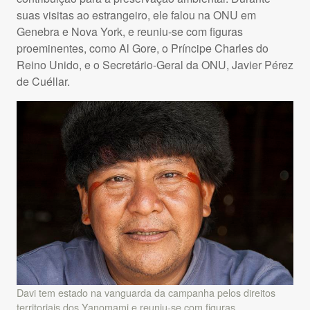
suas visitas ao estrangeiro, ele falou na
ONU
em
Genebra e Nova York, e reuniu-se com figuras
proeminentes, como Al Gore, o Príncipe Charles do
Reino Unido, e o Secretário-Geral da
ONU
, Javier Pérez
de Cuéllar.
Davi tem estado na vanguarda da campanha pelos direitos
territoriais dos Yanomami e reuniu-se com figuras