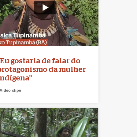
“Eu gostaria de falar do
protagonismo da mulher
indígena”
Vídeo clipe