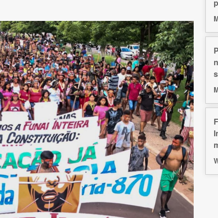
p
M
P
n
s
M
F
I
m
W