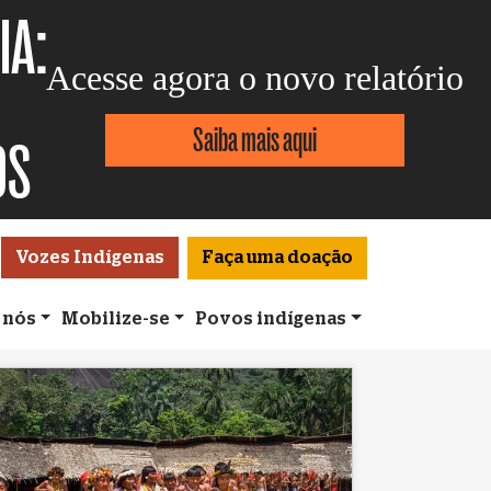
IA:
Acesse agora o novo relatório
Saiba mais aqui
OS
Vozes Indígenas
Faça uma doação
 nós
Mobilize-se
Povos indígenas