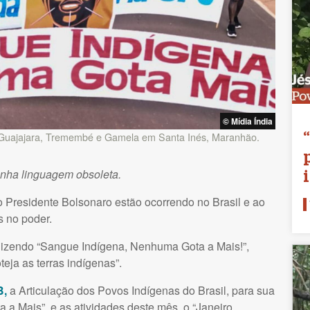
© Mídia Índia
 Guajajara, Tremembé e Gamela em Santa Inés, Maranhão.
enha linguagem obsoleta.
do Presidente Bolsonaro estão ocorrendo no Brasil e ao
 no poder.
dizendo “Sangue Indígena, Nenhuma Gota a Mais!”,
teja as terras indígenas”.
B
,
a Articulação dos Povos Indígenas do Brasil, para sua
 Mais”, e as atividades deste mês, o “Janeiro