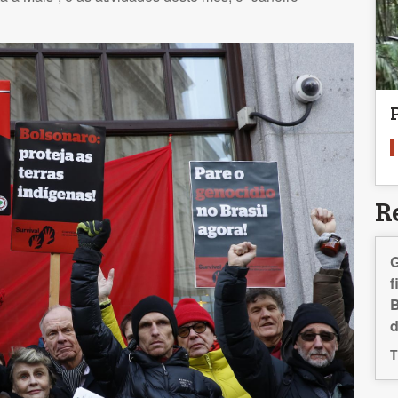
R
G
f
B
d
T