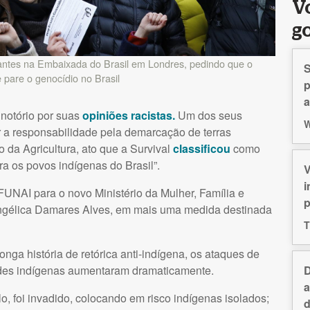
V
g
stantes na Embaixada do Brasil em Londres, pedindo que o
S
 pare o genocídio no Brasil
p
a
 notório por suas
opiniões racistas.
Um dos seus
W
r a responsabilidade pela demarcação de terras
o da Agricultura, ato que a Survival
classificou
como
a os povos indígenas do Brasil”.
V
i
FUNAI
para o novo Ministério da Mulher, Família e
p
angélica Damares Alves, em mais uma medida destinada
T
nga história de retórica anti-indígena, os ataques de
dades indígenas aumentaram dramaticamente.
D
a
, foi invadido, colocando em risco indígenas isolados;