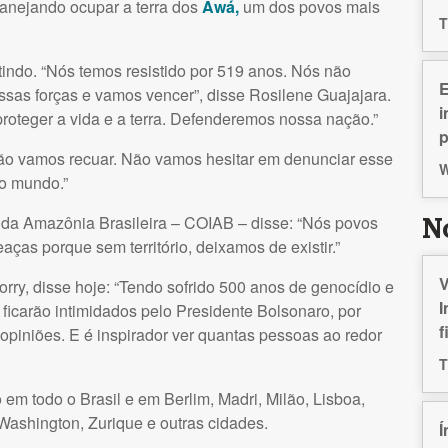
lanejando ocupar a terra dos
Awá,
um dos povos mais
T
tindo. “Nós temos resistido por 519 anos. Nós não
E
ssas forças e vamos vencer”, disse Rosilene Guajajara.
i
roteger a vida e a terra. Defenderemos nossa nação.”
 Não vamos recuar. Não vamos hesitar em denunciar esse
W
o mundo.”
 da Amazônia Brasileira –
COIAB
– disse: “Nós povos
N
ças porque sem território, deixamos de existir.”
V
Corry, disse hoje: “Tendo sofrido 500 anos de genocídio e
I
ficarão intimidados pelo Presidente Bolsonaro, por
f
opiniões. E é inspirador ver quantas pessoas ao redor
T
em todo o Brasil e em Berlim, Madri, Milão, Lisboa,
Washington, Zurique e outras cidades.
Í