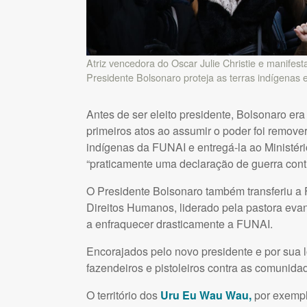
Atriz vencedora do Oscar Julie Christie e manife
Presidente Bolsonaro proteja as terras indígenas e
Antes de ser eleito presidente, Bolsonaro era
primeiros atos ao assumir o poder foi remove
indígenas da
FUNAI
e entregá-la ao Ministéri
“praticamente uma declaração de guerra contr
O Presidente Bolsonaro também transferiu a
Direitos Humanos, liderado pela pastora ev
a enfraquecer drasticamente a
FUNAI
.
Encorajados pelo novo presidente e por sua lo
fazendeiros e pistoleiros contra as comuni
O território dos
Uru Eu Wau Wau,
por exemplo