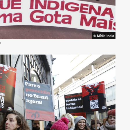
© Mídia Índia
o