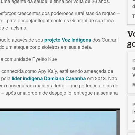
uma agente da saúde, e tinha por volta de 26 anos.
d
sforços crescentes dos poderosos ruralistas da região –
T
 – para despejar ilegalmente os Guarani de sua terra
da e racismo.
V
áudio através de seu
projeto Voz Indígena
dos Guarani
g
 um ataque por pistoleiros em sua aldeia.
a comunidade Pyelito Kue
D
a
 conhecida como Apy Ka’y, está sendo ameaçada de
V
a pela
líder indígena Damiana Cavanha
em 2013. Não
M
vem conseguiram manter a terra – que pertence a elas de
nal – após uma ordem de despejo foi entregue na semana
P
i
F