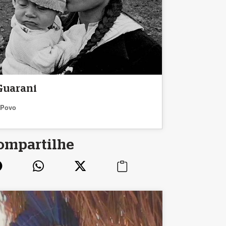
Guarani
Povo
ompartilhe