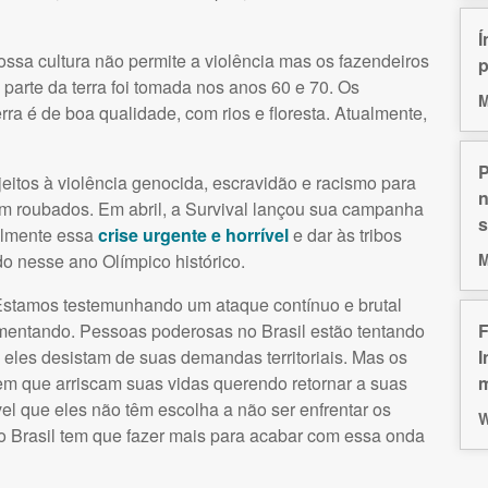
Í
ssa cultura não permite a violência mas os fazendeiros
p
parte da terra foi tomada nos anos 60 e 70. Os
M
ra é de boa qualidade, com rios e floresta. Atualmente,
P
eitos à violência genocida, escravidão e racismo para
n
am roubados. Em abril, a Survival lançou sua campanha
s
balmente essa
crise urgente e horrível
e dar às tribos
M
do nesse ano Olímpico histórico.
 “Estamos testemunhando um ataque contínuo e brutal
F
umentando. Pessoas poderosas no Brasil estão tentando
I
e eles desistam de suas demandas territoriais. Mas os
m
m que arriscam suas vidas querendo retornar a suas
rível que eles não têm escolha a não ser enfrentar os
W
 do Brasil tem que fazer mais para acabar com essa onda