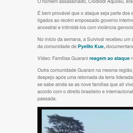
O homem assassinado, Clodiodi Aquileu, era 
É bem provável que o ataque seja parte dos e
ligados ao recém empossado governo interino
ancestral e intimidá-los com violência genoci
No início da semana, a Survival recebeu um 
da comunidade de
Pyelito Kue,
documentando
Vídeo: Famílias Guarani
reagem ao ataque
n
Outra comunidade Guarani na mesma região,
despejo após uma retomada da terra liderad
se sabe ainda se as nove famílias que ali vi
acordo com o direito brasileiro e internacio
passada.