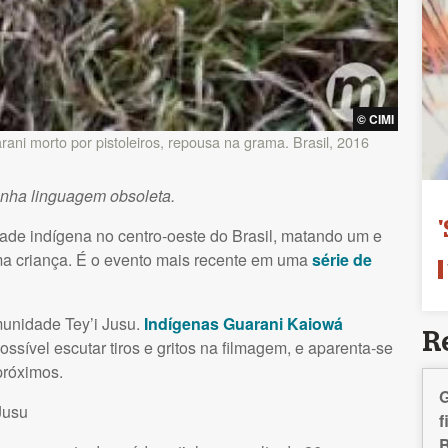
©
CIMI
ani morto por pistoleiros, repousa na grama. Brasil, 2016
enha linguagem obsoleta.
de indígena no centro-oeste do Brasil, matando um e
uma criança. É o evento mais recente em uma
série de
munidade Tey’i Jusu.
Indígenas Guarani Kaiowá
R
ossível escutar tiros e gritos na filmagem, e aparenta-se
próximos.
G
Jusu
f
B