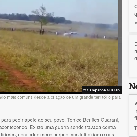
O
F
D
m
d
F
N
© Campanha Guarani
do mais comuns desde a criação de um grande território para
V
I
f
para pedir apoio ao seu povo, Tonico Benites Guarani,
 acontecendo. Existe uma guerra sendo travada contra
T
íderes, escondem seus corpos, nos intimidam e nos