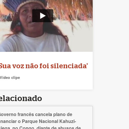
'Sua voz não foi silenciada'
Vídeo clipe
elacionado
overno francês cancela plano de
inanciar o Parque Nacional Kahuzi-
iega, no Congo, diante de abusos de