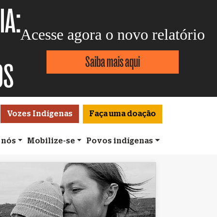
IA:
Acesse agora o novo relatório
Saiba mais aqui
OS
Vozes Indígenas
Faça uma doação
 nós
Mobilize-se
Povos indígenas