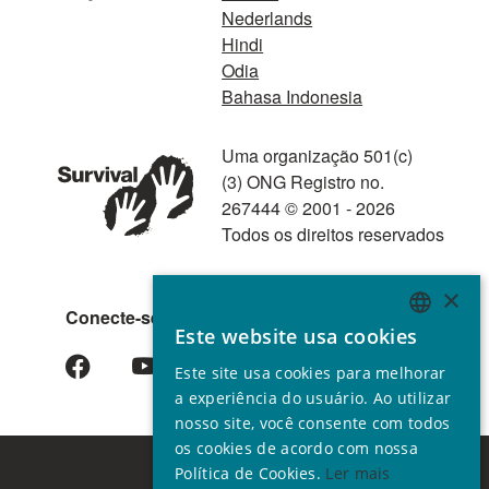
Nederlands
Hindi
Odia
Bahasa Indonesia
Uma organização 501(c)
(3) ONG Registro no.
267444 © 2001 - 2026
Todos os direitos reservados
×
Conecte-se conosco
Este website usa cookies
ENGLISH
Este site usa cookies para melhorar
GERMAN
a experiência do usuário. Ao utilizar
SPANISH
nosso site, você consente com todos
os cookies de acordo com nossa
FRENCH
Política de Cookies.
Ler mais