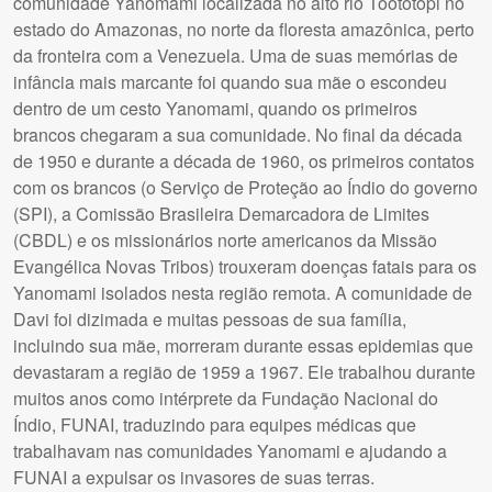
comunidade Yanomami localizada no alto rio Toototopi no
estado do Amazonas, no norte da floresta amazônica, perto
da fronteira com a Venezuela. Uma de suas memórias de
infância mais marcante foi quando sua mãe o escondeu
dentro de um cesto Yanomami, quando os primeiros
brancos chegaram a sua comunidade. No final da década
de 1950 e durante a década de 1960, os primeiros contatos
com os brancos (o Serviço de Proteção ao Índio do governo
(SPI), a Comissão Brasileira Demarcadora de Limites
(CBDL) e os missionários norte americanos da Missão
Evangélica Novas Tribos) trouxeram doenças fatais para os
Yanomami isolados nesta região remota. A comunidade de
Davi foi dizimada e muitas pessoas de sua família,
incluindo sua mãe, morreram durante essas epidemias que
devastaram a região de 1959 a 1967. Ele trabalhou durante
muitos anos como intérprete da Fundação Nacional do
Índio, FUNAI, traduzindo para equipes médicas que
trabalhavam nas comunidades Yanomami e ajudando a
FUNAI a expulsar os invasores de suas terras.