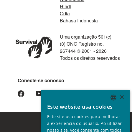
Hindi
Odia
Bahasa Indonesia
Uma organização 501(c)
(3) ONG Registro no.
267444 © 2001 - 2026
Todos os direitos reservados
Conecte-se conosco
×
Este website usa cookies
ENGLISH
Este site usa cookies para melhorar
GERMAN
a experiência do usuário. Ao utilizar
SPANISH
nosso site, você consente com todos