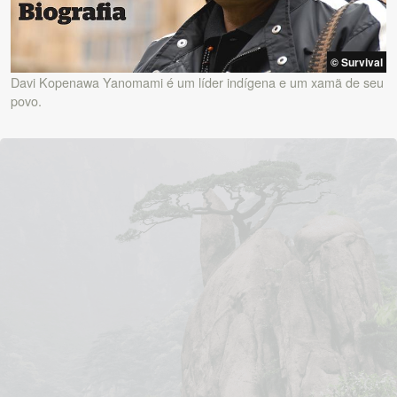
© Survival
Davi Kopenawa Yanomami é um líder indígena e um xamã de seu
povo.