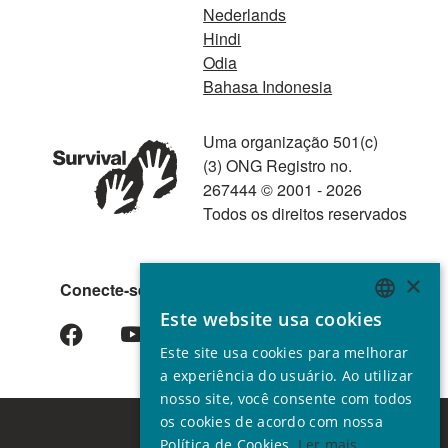
Nederlands
Hindi
Odia
Bahasa Indonesia
Uma organização 501(c)
(3) ONG Registro no.
267444 © 2001 - 2026
Todos os direitos reservados
×
Conecte-se conosco
Este website usa cookies
ENGLISH
Este site usa cookies para melhorar
GERMAN
a experiência do usuário. Ao utilizar
SPANISH
nosso site, você consente com todos
os cookies de acordo com nossa
FRENCH
Política de Cookies.
Ler mais