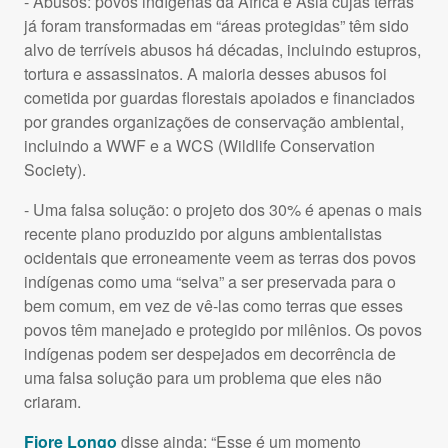
- Abusos: povos indígenas da África e Ásia cujas terras
já foram transformadas em “áreas protegidas” têm sido
alvo de terríveis abusos há décadas, incluindo estupros,
tortura e assassinatos. A maioria desses abusos foi
cometida por guardas florestais apoiados e financiados
por grandes organizações de conservação ambiental,
incluindo a
WWF
e a
WCS
(Wildlife Conservation
Society).
- Uma falsa solução: o projeto dos 30% é apenas o mais
recente plano produzido por alguns ambientalistas
ocidentais que erroneamente veem as terras dos povos
indígenas como uma “selva” a ser preservada para o
bem comum, em vez de vê-las como terras que esses
povos têm manejado e protegido por milênios. Os povos
indígenas podem ser despejados em decorrência de
uma falsa solução para um problema que eles não
criaram.
Fiore Longo
disse ainda: “Esse é um momento