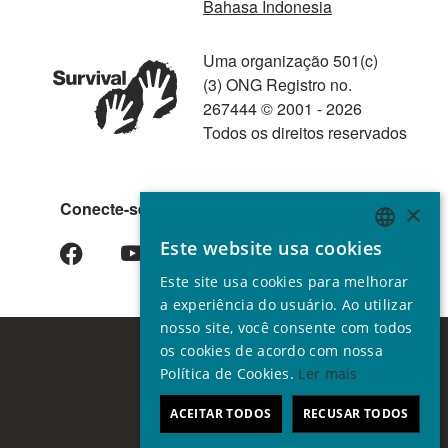
Bahasa Indonesia
Uma organização 501(c)
(3) ONG Registro no.
267444 © 2001 - 2026
Todos os direitos reservados
Conecte-se conosco
×
Este website usa cookies
ENGLISH
Este site usa cookies para melhorar
GERMAN
a experiência do usuário. Ao utilizar
SPANISH
nosso site, você consente com todos
os cookies de acordo com nossa
FRENCH
Política de Cookies.
Ler mais
ITALIAN
ACEITAR TODOS
RECUSAR TODOS
PORTUGUESE