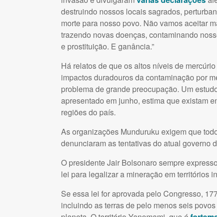
destruindo nossos locais sagrados, perturban
morte para nosso povo. Não vamos aceitar m
trazendo novas doenças, contaminando nosso
e prostituição. E ganância.”
Há relatos de que os altos níveis de mercúrio
impactos duradouros da contaminação por me
problema de grande preocupação. Um estudo 
apresentado em junho, estima que existam en
regiões do país.
As organizações Munduruku exigem que todo
denunciaram as tentativas do atual governo de
O presidente Jair Bolsonaro sempre expresso
lei para legalizar a mineração em territórios
Se essa lei for aprovada pelo Congresso, 177 
incluindo as terras de pelo menos seis povos
planeta. O território Yanomami, que é
forteme