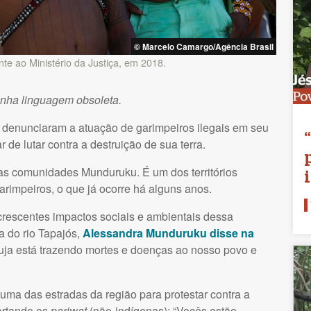
© Marcelo Camargo/Agência Brasil
e ao Ministério da Justiça, em 2018.
enha linguagem obsoleta.
 denunciaram a atuação de garimpeiros ilegais em seu
 de lutar contra a destruição de sua terra.
itas comunidades Munduruku. É um dos territórios
rimpeiros, o que já ocorre há alguns anos.
escentes impactos sociais e ambientais dessa
a do rio Tapajós,
Alessandra Munduruku disse na
ja está trazendo mortes e doenças ao nosso povo e
a das estradas da região para protestar contra a
ertando os
pariwat
(não-indígenas): “Vocês estão