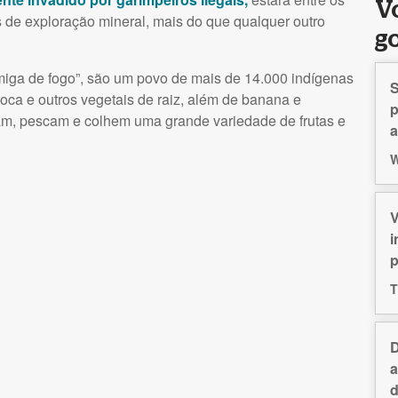
V
s de exploração mineral, mais do que qualquer outro
g
miga de fogo”, são um povo de mais de 14.000 indígenas
S
ca e outros vegetais de raiz, além de banana e
p
am, pescam e colhem uma grande variedade de frutas e
a
W
V
i
p
T
D
a