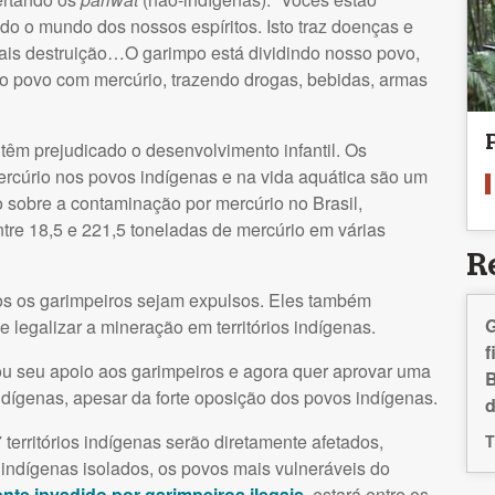
do o mundo dos nossos espíritos. Isto traz doenças e
ais destruição…O garimpo está dividindo nosso povo,
 povo com mercúrio, trazendo drogas, bebidas, armas
 têm prejudicado o desenvolvimento infantil. Os
rcúrio nos povos indígenas e na vida aquática são um
sobre a contaminação por mercúrio no Brasil,
tre 18,5 e 221,5 toneladas de mercúrio em várias
R
s os garimpeiros sejam expulsos. Eles também
G
 legalizar a mineração em territórios indígenas.
f
u seu apoio aos garimpeiros e agora quer aprovar uma
B
 indígenas, apesar da forte oposição dos povos indígenas.
d
territórios indígenas serão diretamente afetados,
T
 indígenas isolados, os povos mais vulneráveis do
nte invadido por garimpeiros ilegais,
estará entre os