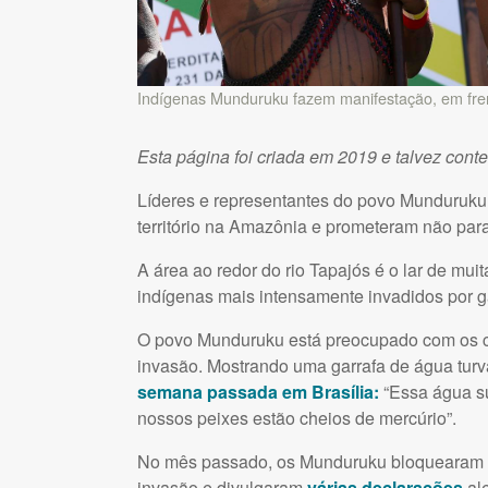
Indígenas Munduruku fazem manifestação, em frent
Esta página foi criada em 2019 e talvez cont
Líderes e representantes do povo Munduruku
território na Amazônia e prometeram não parar
A área ao redor do rio Tapajós é o lar de mu
indígenas mais intensamente invadidos por ga
O povo Munduruku está preocupado com os cr
invasão. Mostrando uma garrafa de água turv
semana passada em Brasília:
“Essa água su
nossos peixes estão cheios de mercúrio”.
No mês passado, os Munduruku bloquearam um
invasão e divulgaram
várias declarações
al