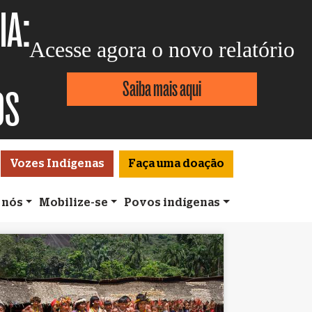
IA:
Acesse agora o novo relatório
Saiba mais aqui
OS
Vozes Indígenas
Faça uma doação
 nós
Mobilize-se
Povos indígenas