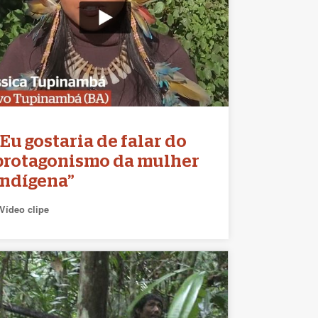
“Eu gostaria de falar do
protagonismo da mulher
indígena”
Vídeo clipe