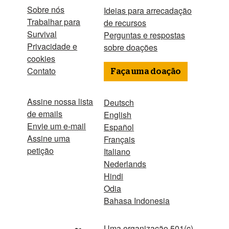
Sobre nós
Ideias para arrecadação
Trabalhar para
de recursos
Survival
Perguntas e respostas
Privacidade e
sobre doações
cookies
Contato
Faça uma doação
Assine nossa lista
Deutsch
de emails
English
Envie um e-mail
Español
Assine uma
Français
petição
Italiano
Nederlands
Hindi
Odia
Bahasa Indonesia
Uma organização 501(c)