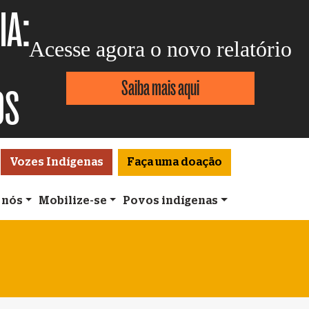
IA:
Acesse agora o novo relatório
Saiba mais aqui
OS
Vozes Indígenas
Faça uma doação
 nós
Mobilize-se
Povos indígenas