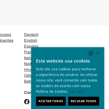
ecursos
Deutsch
 doações
English
Español
×
Français
Italiano
Este website usa cookies
ENGLISH
Nederlands
Este site usa cookies para melhorar
Hindi
GERMAN
a experiência do usuário. Ao utilizar
Odia
SPANISH
nosso site, você consente com todos
Bahasa Indonesia
os cookies de acordo com nossa
FRENCH
Política de Cookies.
Ler mais
Conecte-se conosco
ITALIAN
ACEITAR TODOS
RECUSAR TODOS
PORTUGUESE