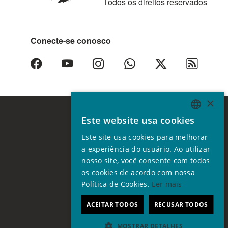
Todos os direitos reservados
Conecte-se conosco
×
Este website usa cookies
ENGLISH
Este site usa cookies para melhorar
GERMAN
a experiência do usuário. Ao utilizar
SPANISH
nosso site, você consente com todos
os cookies de acordo com nossa
FRENCH
Política de Cookies.
Ler mais
ITALIAN
ACEITAR TODOS
RECUSAR TODOS
PORTUGUESE
MOSTRAR DETALHES