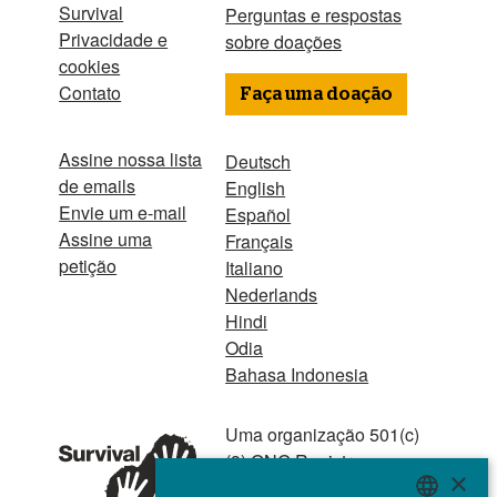
Survival
Perguntas e respostas
Privacidade e
sobre doações
cookies
Contato
Faça uma doação
Assine nossa lista
Deutsch
de emails
English
Envie um e-mail
Español
Assine uma
Français
petição
Italiano
Nederlands
Hindi
Odia
Bahasa Indonesia
Uma organização 501(c)
(3) ONG Registro no.
×
267444 © 2001 - 2026