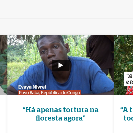
“Há apenas tortura na
“A 
floresta agora”
to