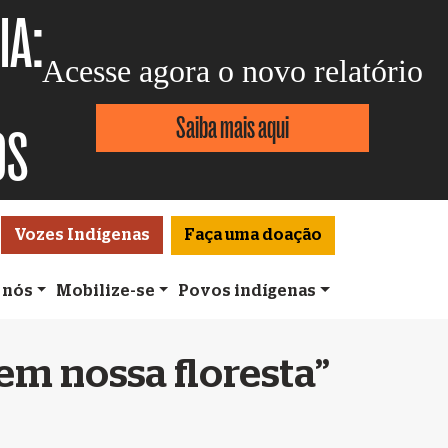
IA:
Acesse agora o novo relatório
Saiba mais aqui
OS
Vozes Indígenas
Faça uma doação
 nós
Mobilize-se
Povos indígenas
m nossa floresta”