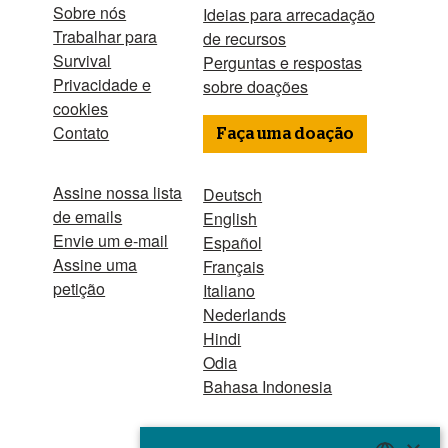
Sobre nós
Ideias para arrecadação
Trabalhar para
de recursos
Survival
Perguntas e respostas
Privacidade e
sobre doações
cookies
Contato
Faça uma doação
Assine nossa lista
Deutsch
de emails
English
Envie um e-mail
Español
Assine uma
Français
petição
Italiano
Nederlands
Hindi
Odia
Bahasa Indonesia
Uma organização 501(c)