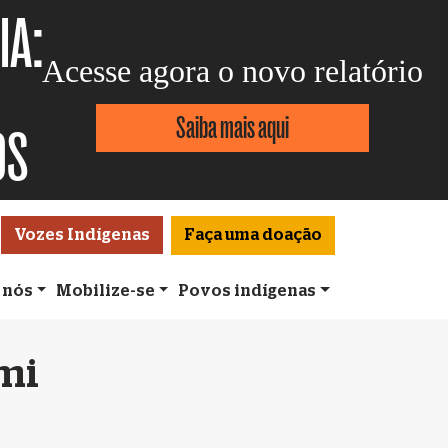
IA:
Acesse agora o novo relatório
Saiba mais aqui
OS
Vozes Indígenas
Faça uma doação
 nós
Mobilize-se
Povos indígenas
mi