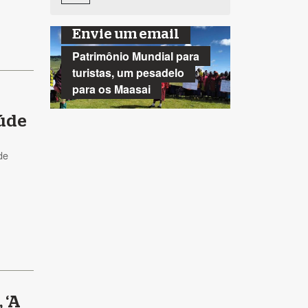
Envie um email
Patrimônio Mundial para
turistas, um pesadelo
para os Maasai
aúde
de
 ‘A