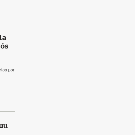
la
pós
tos por
imu