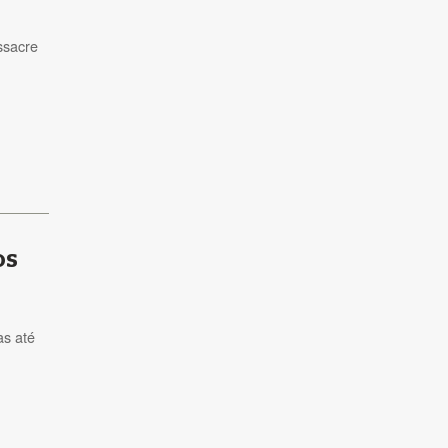
ssacre
os
as até