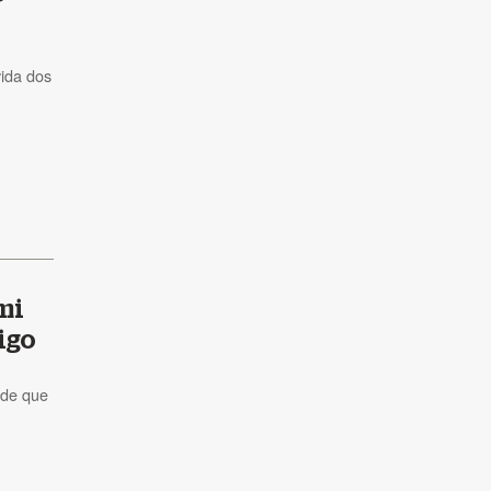
ida dos
mi
igo
 de que