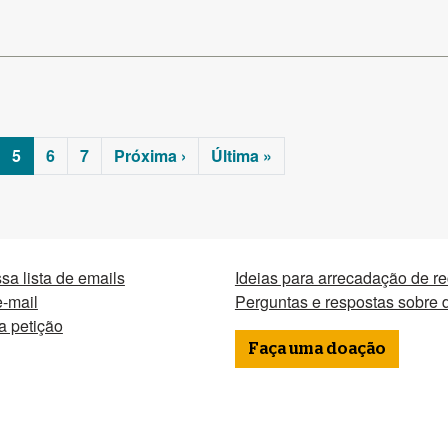
5
6
7
Próxima ›
Última »
sa lista de emails
Ideias para arrecadação de r
-mail
Perguntas e respostas sobre
a petição
Faça uma doação